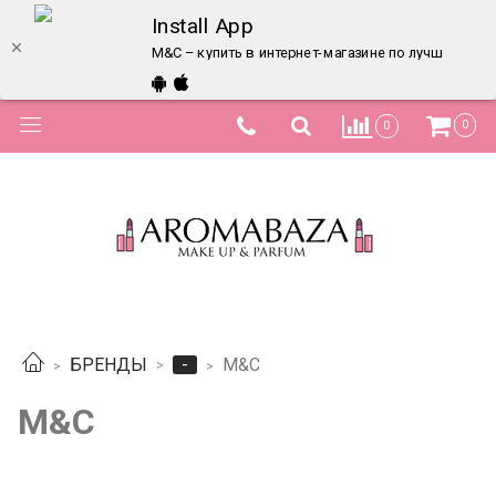
Install App
М&C – купить в интернет-магазине по лучшей цене
0
0
-
БРЕНДЫ
М&C
М&C