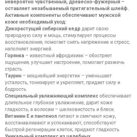
невероятно чувственный, древесно-фужерный –
оставляет незабываемый притягательный шлейф.
Активные компоненты обеспечивают мужской
коже необходимый уход:
Дикорастущий сибирский кедр
дарит свою
природную силу и мощь, стимулирует процессы
восстановления, помогает снять напряжение и стресс,
наполняет энергией.
Горянка
– известный афродизиак – обостряет
ощущения, улучшает настроение, помогает разжечь
страсть.
Таурин
– мощнейший энергетик – уменьшает
усталость, тонизирует и укрепляет, придает силу и
бодрость.
Специальный увлажняющий комплекс
обеспечивает
длительное глубокое увлажнение, дарит коже
гладкость, а волосам
– шелковистость и блеск.
Витамин Е и пантенол
питают и смягчают кожу,
восстанавливают и успокаивают, способствуют
быстрой регенерации клеток, придают гладкость.
Уникальный комплекс из целебных