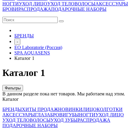
НОГТИ
УХОД ЛИЦО
УХОД ТЕЛО
ВОЛОСЫ
АКСЕССУАРЫ
БРОВИ
РАСПРОДАЖА
ПОДАРОЧНЫЕ НАБОРЫ
БРЕНДЫ
-
EO Laboratorie (Россия)
SPA AQUASENS
Каталог 1
Каталог 1
Фильтры
В данном разделе пока нет товаров. Мы работаем над этим.
Каталог
БРЕНДЫ
ХИТЫ ПРОДАЖ
НОВИНКИ
ЛИЦО
КОЛГОТКИ
АКСЕССУАРЫ
ГЛАЗА
БРОВИ
ГУБЫ
НОГТИ
УХОД ЛИЦО
УХОД ТЕЛО
ВОЛОСЫ
УХОД ЗУБЫ
РАСПРОДАЖА
ПОДАРОЧНЫЕ НАБОРЫ