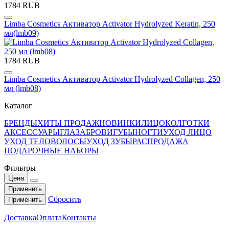
1784 RUB
Limba Cosmetics Активатор Activator Hydrolyzed Keratin, 250
мл(lmb09)
1784 RUB
Limba Cosmetics Активатор Activator Hydrolyzed Collagen, 250
мл (lmb08)
Каталог
БРЕНДЫ
ХИТЫ ПРОДАЖ
НОВИНКИ
ЛИЦО
КОЛГОТКИ
АКСЕССУАРЫ
ГЛАЗА
БРОВИ
ГУБЫ
НОГТИ
УХОД ЛИЦО
УХОД ТЕЛО
ВОЛОСЫ
УХОД ЗУБЫ
РАСПРОДАЖА
ПОДАРОЧНЫЕ НАБОРЫ
Фильтры
Цена
Применить
Сбросить
Применить
Доставка
Оплата
Контакты