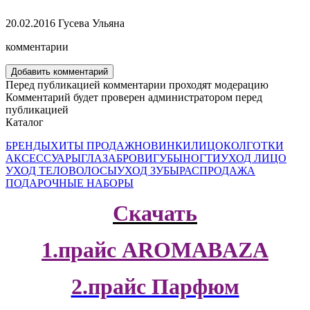
20.02.2016
Гусева Ульяна
комментарии
Добавить комментарий
Перед публикацией комментарии проходят модерацию
Комментарий будет проверен администратором перед
публикацией
Каталог
БРЕНДЫ
ХИТЫ ПРОДАЖ
НОВИНКИ
ЛИЦО
КОЛГОТКИ
АКСЕССУАРЫ
ГЛАЗА
БРОВИ
ГУБЫ
НОГТИ
УХОД ЛИЦО
УХОД ТЕЛО
ВОЛОСЫ
УХОД ЗУБЫ
РАСПРОДАЖА
ПОДАРОЧНЫЕ НАБОРЫ
Скачать
1.прайс AROMABAZA
2.прайс Парфюм