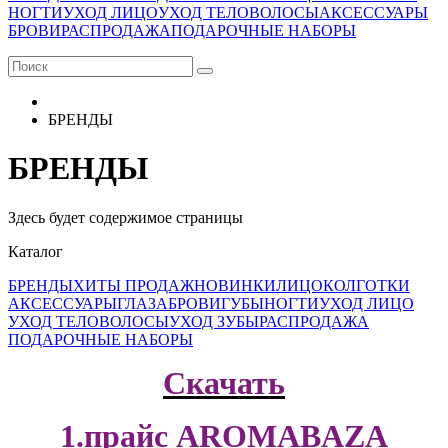
НОГТИ
УХОД ЛИЦО
УХОД ТЕЛО
ВОЛОСЫ
АКСЕССУАРЫ
БРОВИ
РАСПРОДАЖА
ПОДАРОЧНЫЕ НАБОРЫ
БРЕНДЫ
БРЕНДЫ
Здесь будет содержимое страницы
Каталог
БРЕНДЫ
ХИТЫ ПРОДАЖ
НОВИНКИ
ЛИЦО
КОЛГОТКИ
АКСЕССУАРЫ
ГЛАЗА
БРОВИ
ГУБЫ
НОГТИ
УХОД ЛИЦО
УХОД ТЕЛО
ВОЛОСЫ
УХОД ЗУБЫ
РАСПРОДАЖА
ПОДАРОЧНЫЕ НАБОРЫ
Скачать
1.прайс AROMABAZA