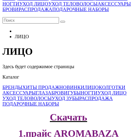
НОГТИ
УХОД ЛИЦО
УХОД ТЕЛО
ВОЛОСЫ
АКСЕССУАРЫ
БРОВИ
РАСПРОДАЖА
ПОДАРОЧНЫЕ НАБОРЫ
ЛИЦО
ЛИЦО
Здесь будет содержимое страницы
Каталог
БРЕНДЫ
ХИТЫ ПРОДАЖ
НОВИНКИ
ЛИЦО
КОЛГОТКИ
АКСЕССУАРЫ
ГЛАЗА
БРОВИ
ГУБЫ
НОГТИ
УХОД ЛИЦО
УХОД ТЕЛО
ВОЛОСЫ
УХОД ЗУБЫ
РАСПРОДАЖА
ПОДАРОЧНЫЕ НАБОРЫ
Скачать
1.прайс AROMABAZA