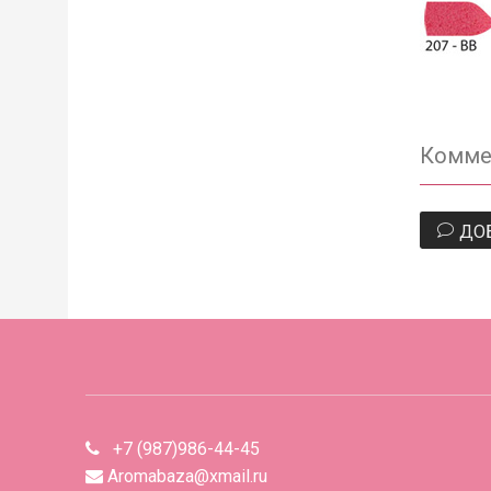
Комме
ДО
+7 (987)986-44-45
Aromabaza@xmail.ru