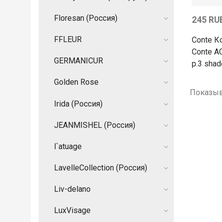
Floresan (Россия)
245 RU
FFLEUR
Conte К
Conte A
GERMANIСUR
p.3 shad
Golden Rose
Показыв
Irida (Россия)
JEANMISHEL (Россия)
l`atuage
LavelleCollection (Россия)
Liv-delano
LuxVisage