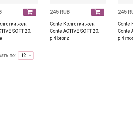
B
245 RUB
245 R
олготки жен.
Conte Колготки жен.
Conte 
CTIVE SOFT 20,
Conte ACTIVE SOFT 20,
Conte 
e
p.4 bronz
p.4 mo
ать по: