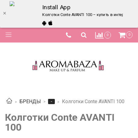
Install App
Колготки Conte AVANTI 100 – купить в интернет-ма
0
0
-
БРЕНДЫ
Колготки Conte AVANTI 100
Колготки Conte AVANTI
100