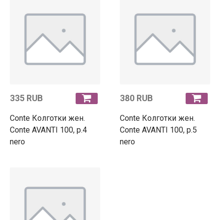
335 RUB
380 RUB
Conte Колготки жен.
Conte Колготки жен.
Conte AVANTI 100, p.4
Conte AVANTI 100, p.5
nero
nero