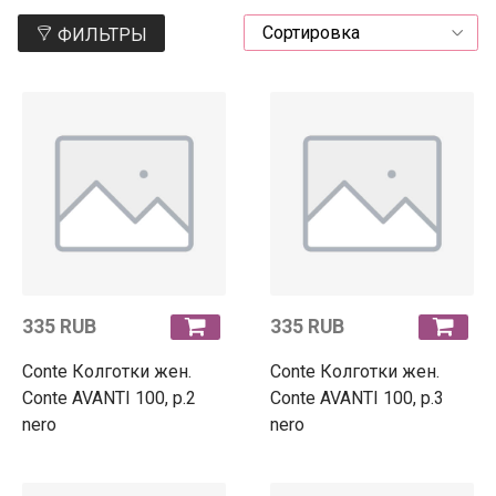
ФИЛЬТРЫ
335 RUB
335 RUB
Conte Колготки жен.
Conte Колготки жен.
Conte AVANTI 100, p.2
Conte AVANTI 100, p.3
nero
nero